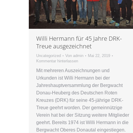
Willi Hermann für 45 Jahre DRK-
Treue ausgezeichnet
Uncategorized
Von
admin
Mai 22, 2019
Kommentar hinterlassen
Mit mehreren Auszeichnungen und
Urkunden ist Willi Hermann bei der
Jahreshauptversammlung der Bergwacht
Donau-Heuberg des Deutschen Roten
Kreuzes (DRK) für seine 45-jährige DRK-
Treue geehrt worden. Der gemeinnützige
Verein hat bei der Sitzung weitere Mitglieder
geehrt. Bereits 1974 ist Willi Hermann in die
Bergwacht Oberes Donautal eingestiegen.