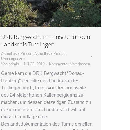
DRK Bergwacht im Einsatz für den
Landkreis Tuttlingen
Aktuelles / Presse
,
Aktuelles / Presse
,
Uncategorized
Von
admin
Juli 22, 2019
Kommentar hinterlassen
Gerne kam die DRK Bergwacht “Donau-
Heuberg“ der Bitte des Landratsamtes
Tuttlingen nach, Fotos von der Innenseite
des 24 Meter hohen Kallenbergturms zu
machen, um dessen derzeitigen Zustand zu
dokumentieren. Das Landratsamt will auf
dieser Grundlage eine
Bestandsdokumentation des Turms erstellen