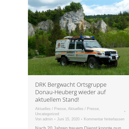
DRK Bergwacht Ortsgruppe
Donau-Heuberg wieder auf
aktuellem Stand!
Aktuelles / Presse
,
Aktuelles / Presse
,
Uncategorized
Von
admin
Juni 15, 2020
Kommentar hinterlassen
Nach 20 Jahren treuem Dienst konnte nun