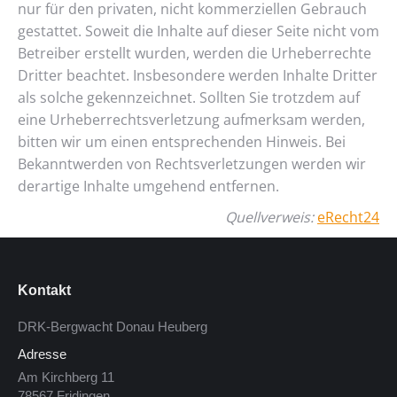
nur für den privaten, nicht kommerziellen Gebrauch
gestattet. Soweit die Inhalte auf dieser Seite nicht vom
Betreiber erstellt wurden, werden die Urheberrechte
Dritter beachtet. Insbesondere werden Inhalte Dritter
als solche gekennzeichnet. Sollten Sie trotzdem auf
eine Urheberrechtsverletzung aufmerksam werden,
bitten wir um einen entsprechenden Hinweis. Bei
Bekanntwerden von Rechtsverletzungen werden wir
derartige Inhalte umgehend entfernen.
Quellverweis:
eRecht24
Kontakt
DRK-Bergwacht Donau Heuberg
Adresse
Am Kirchberg 11
78567 Fridingen