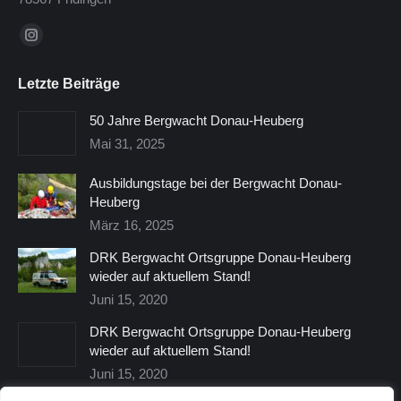
Finden Sie uns auf:
Instagram
page
Letzte Beiträge
opens
in
50 Jahre Bergwacht Donau-Heuberg
new
Mai 31, 2025
window
Ausbildungstage bei der Bergwacht Donau-
Heuberg
März 16, 2025
DRK Bergwacht Ortsgruppe Donau-Heuberg
wieder auf aktuellem Stand!
Juni 15, 2020
DRK Bergwacht Ortsgruppe Donau-Heuberg
wieder auf aktuellem Stand!
Juni 15, 2020