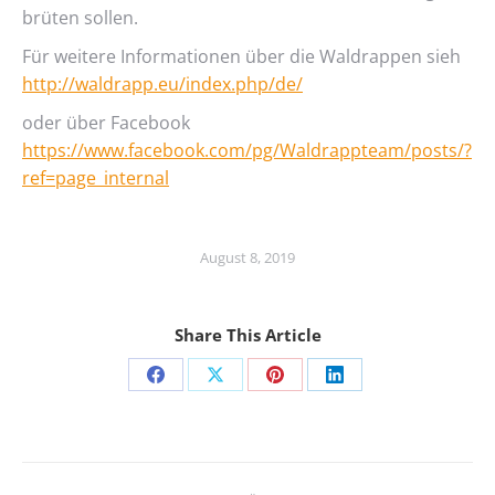
brüten sollen.
Für weitere Informationen über die Waldrappen sieh
http://waldrapp.eu/index.php/de/
oder über Facebook
https://www.facebook.com/pg/Waldrappteam/posts/?
ref=page_internal
August 8, 2019
Share This Article
Share
Share
Share
Share
on
on
on
on
Facebook
X
Pinterest
LinkedIn
Kommentarnavigation